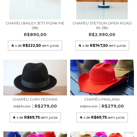
CHAPÉU BAILEY JETT PORK PIE
CHAPÉU STETSON OPEN ROAD
(58)
6X (58)
R$890,00
R$2.990,00
4
x de
R$222,50
sem juros
4
x de
R$747,50
sem juros
CHAPÉU PRALANA
CHAPÉU CURY FEDORA
R$279,00
R$279,00
R$314,00
R$319,00
4
x de
R$69,75
sem juros
4
x de
R$69,75
sem juros