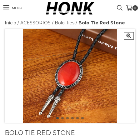
MENU
0
Início
/
ACESSORIOS
/
Bolo Ties
/
Bolo Tie Red Stone
BOLO TIE RED STONE