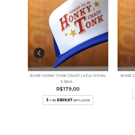
RANJA
BONÉ HONKY TONK CRAZY | AZUL ROYAL
BONÉ DO
E BRA...
R$179,00
s
3
x de
R$59,67
sem juros