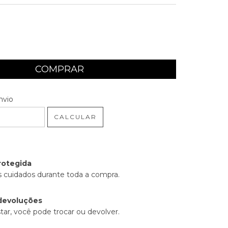
 CEP:
ALTERAR CEP
nvio
CALCULAR
rotegida
 cuidados durante toda a compra.
devoluções
tar, você pode trocar ou devolver.