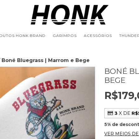
DUTOS HONK BRAND
GARIMPOS
ACESSÓRIOS
THUNDER
Boné Bluegrass | Marrom e Bege
/
BONÉ BL
BEGE
R$179,
3
X DE
R$
5% de descon
VER MEIOS D