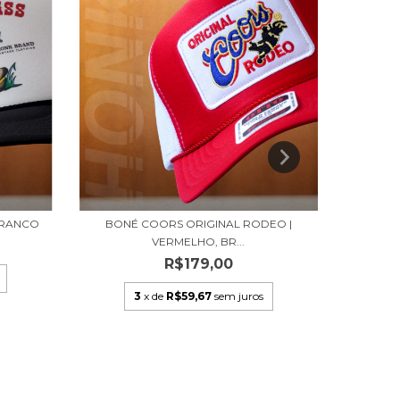
BRANCO
BONÉ COORS ORIGINAL RODEO |
BONÉ
VERMELHO, BR...
R$179,00
3
x de
R$59,67
sem juros