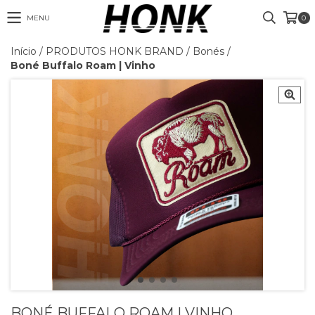
MENU
0
Início
/
PRODUTOS HONK BRAND
/
Bonés
/
Boné Buffalo Roam | Vinho
BONÉ BUFFALO ROAM | VINHO