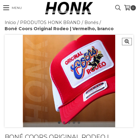
MENU
0
Início
/
PRODUTOS HONK BRAND
/
Bonés
/
Boné Coors Original Rodeo | Vermelho, branco
BONÉ COORS ORIGINAL RODEO |