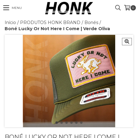
MENU
0
Início
/
PRODUTOS HONK BRAND
/
Bonés
/
Boné Lucky Or Not Here I Come | Verde Oliva
BONÉ LUCKY OR NOT HERE I COME |