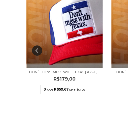
 PATCH
BONÉ DON'T MESS WITH TEXAS | AZUL,...
BONÉ 
R$179,00
3
x de
R$59,67
sem juros
s