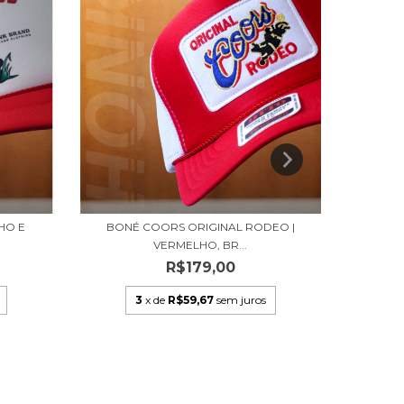
HO E
BONÉ COORS ORIGINAL RODEO |
BONE 
VERMELHO, BR...
R$179,00
3
x de
R$59,67
sem juros