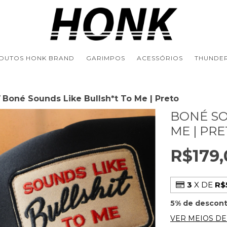
DUTOS HONK BRAND
GARIMPOS
ACESSÓRIOS
THUNDER
Boné Sounds Like Bullsh*t To Me | Preto
/
BONÉ SO
ME | PR
R$179,
3
X DE
R$
5% de descon
VER MEIOS D