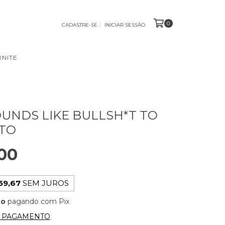
0
CADASTRE-SE
INICIAR SESSÃO
NITE
UNDS LIKE BULLSH*T TO
ETO
00
59,67
SEM JUROS
to
pagando com Pix
E PAGAMENTO