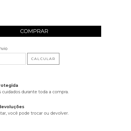
 CEP:
ALTERAR CEP
nvio
CALCULAR
rotegida
 cuidados durante toda a compra.
devoluções
tar, você pode trocar ou devolver.