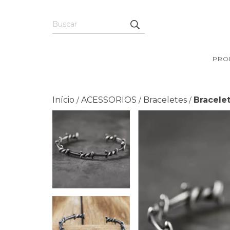
PRO
Início
ACESSORIOS
Braceletes
Bracele
/
/
/