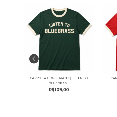
NZA
CAMISETA HONK BRAND | LISTEN TO
CAM
BLUEGRAS...
R$109,00
s