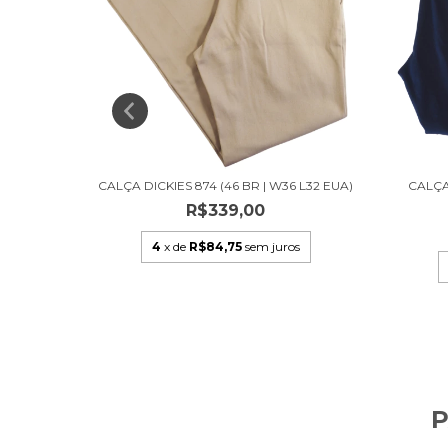
 L32 EUA)
CALÇA DICKIES 874 (46 BR | W36 L32 EUA)
CALÇA 
R$339,00
s
4
x de
R$84,75
sem juros
P