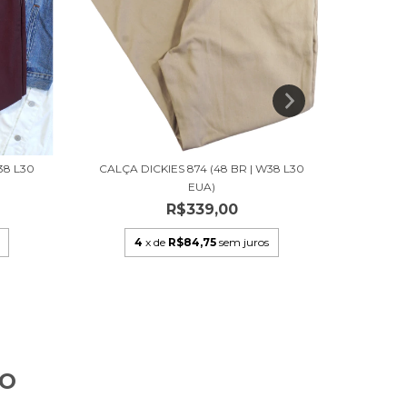
38 L30
CALÇA DICKIES 874 (48 BR | W38 L30
CALÇA DI
EUA)
R$339,00
4
x de
R$84,75
sem juros
TO