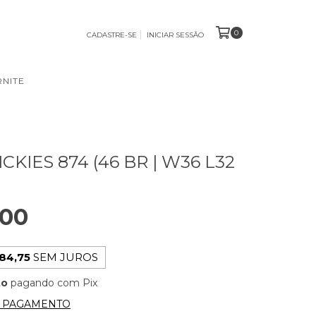
0
CADASTRE-SE
INICIAR SESSÃO
NITE
CKIES 874 (46 BR | W36 L32
,00
84,75
SEM JUROS
to
pagando com Pix
E PAGAMENTO