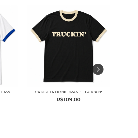
UTLAW
CAMISETA HONK BRAND | TRUCKIN'
BONÉ B
R$109,00