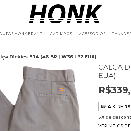
DUTOS HONK BRAND
GARIMPOS
ACESSÓRIOS
THUNDER
lça Dickies 874 (46 BR | W36 L32 EUA)
CALÇA DI
EUA)
R$339
4
X DE
R$
5% de descon
VER MEIOS D