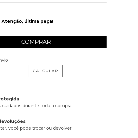
Atenção, última peça!
 CEP:
ALTERAR CEP
nvio
CALCULAR
rotegida
 cuidados durante toda a compra.
devoluções
tar, você pode trocar ou devolver.