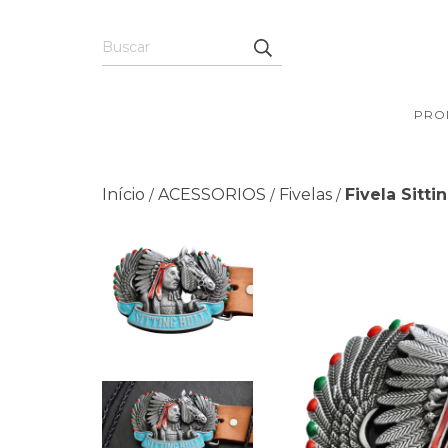
PRO
Início
ACESSORIOS
Fivelas
Fivela Sitti
/
/
/