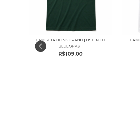
CAMISETA HONK BRAND | LISTEN TO
CAMI
BLUEGRAS...
ON
R$109,00
s