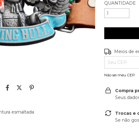
QUANTIDADE
Entregas para o
Meios de e
Não sei meu CEP
Compra p
Seus dados
ntura esmaltada
Trocas e 
Se não gos