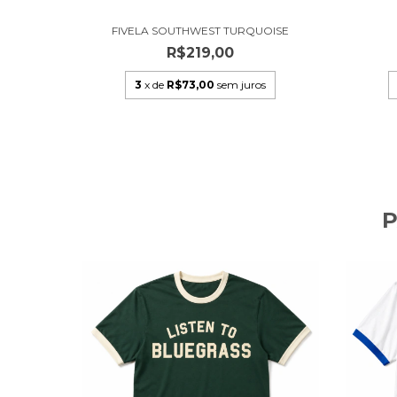
STONE
FIVELA SOUTHWEST TURQUOISE
R$219,00
s
3
x de
R$73,00
sem juros
P