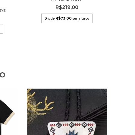
R$219,00
EYE
3
x de
R$73,00
sem juros
TO