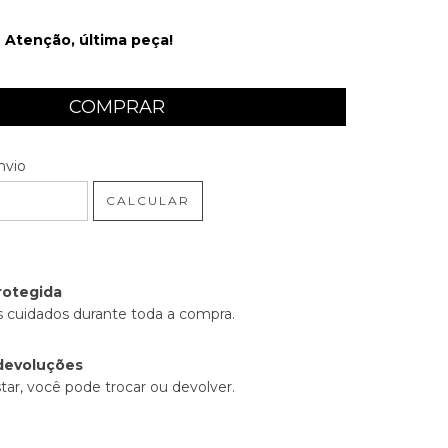
Atenção, última peça!
 CEP:
ALTERAR CEP
nvio
CALCULAR
rotegida
 cuidados durante toda a compra.
devoluções
tar, você pode trocar ou devolver.