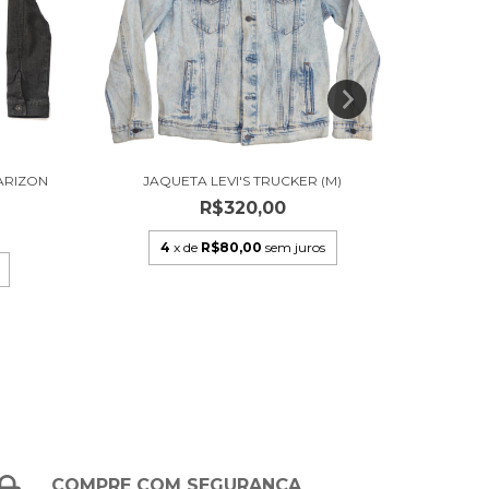
ARIZON
JAQUETA LEVI'S TRUCKER (M)
JA
R$320,00
4
x de
R$80,00
sem juros
COMPRE COM SEGURANÇA