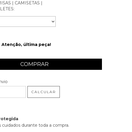
SAS | CAMISETAS |
LETES:
Atenção, última peça!
 CEP:
ALTERAR CEP
nvio
CALCULAR
rotegida
 cuidados durante toda a compra.