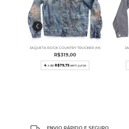
ENUINE
JAQUETA ROCK COUNTRY TRUCKER (M)
JA
R$319,00
,00
4
x de
R$79,75
sem juros
s
ENVIO RÁPIDO E SEGURO