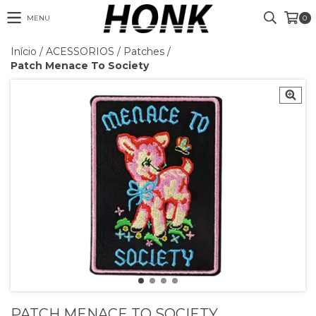
MENU
0
Início
/
ACESSORIOS
/
Patches
/
Patch Menace To Society
PATCH MENACE TO SOCIETY