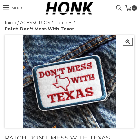
MENU
0
Início
/
ACESSORIOS
/
Patches
/
Patch Don't Mess With Texas
PATCH DON'T MESS WITH TEXAS