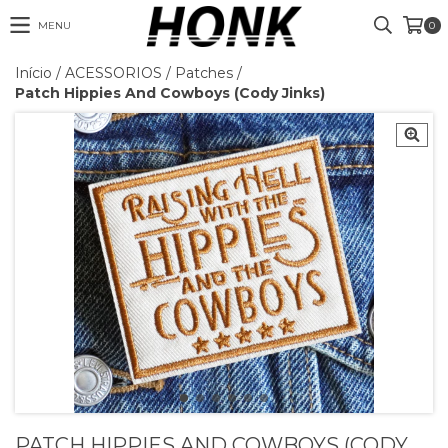
MENU
0
Início
/
ACESSORIOS
/
Patches
/
Patch Hippies And Cowboys (Cody Jinks)
PATCH HIPPIES AND COWBOYS (CODY