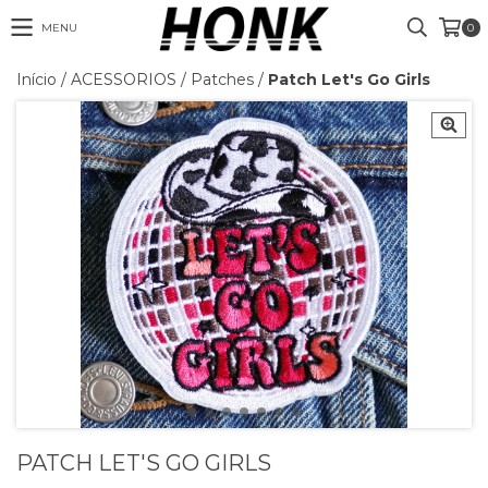
MENU
0
Início
/
ACESSORIOS
/
Patches
/
Patch Let's Go Girls
PATCH LET'S GO GIRLS