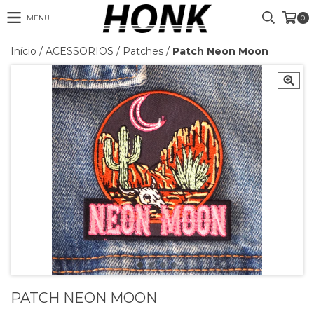
MENU
0
Início
/
ACESSORIOS
/
Patches
/
Patch Neon Moon
PATCH NEON MOON