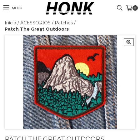
MENU
0
Início
/
ACESSORIOS
/
Patches
/
Patch The Great Outdoors
PATCH THE GREAT OUTDOORS