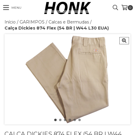
MENU
0
Início
/
GARIMPOS
/
Calcas e Bermudas
/
Calça Dickies 874 Flex (54 BR | W44 L30 EUA)
CALÇA DICKIES 874 FLEX (54 BR | W44