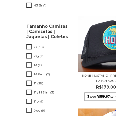
43 Br (1)
Tamanho Camisas
| Camisetas |
Jaquetas | Coletes
G (30)
Gg (13)
M (29)
M Fem. (2)
BONÉ MUSTANG | P
PATCH AZU
P (28)
R$179,0
P / M Slim (3)
3
x de
R$59,67
sem
Pp (9)
Xgg (9)