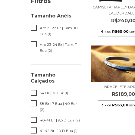
Filtros
CAMISETA HARLEY DAV
LAUDERDALE,.
Tamanho Anéis
R$240,0
Aro 21-22 Br | Tam. 10
4
x de
R$60,00
se
Eua (1)
Aro 23-24 Br | Tam. 11
Eua (2)
Tamanho
Calçados
BRACELETE A
34 Br | 36 Eur (1)
R$189,0
38 Br | 7 Eua | 40 Eur
3
x de
R$63,00
sem
(2)
40-41 Br | 9,5 D Eua (2)
41-42 Br | 10 D Eua (1)