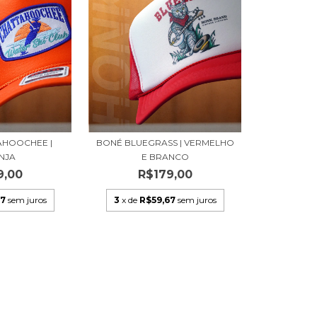
AHOOCHEE |
BONÉ BLUEGRASS | VERMELHO
NJA
E BRANCO
9,00
R$179,00
67
sem juros
3
x de
R$59,67
sem juros