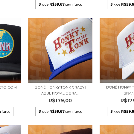
3
x de
R$59,67
sem juros
3
x de
R$59,
RETO COM
BONÉ HONKY TONK CRAZY |
BONÉ HONKY T
L
AZUL ROYAL E BRA...
BRA
0
R$179,00
R$17
 juros
3
x de
R$59,67
sem juros
3
x de
R$59,