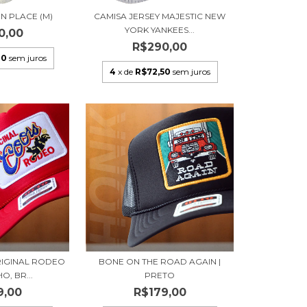
N PLACE (M)
CAMISA JERSEY MAJESTIC NEW
YORK YANKEES...
0,00
R$290,00
00
sem juros
4
x de
R$72,50
sem juros
IGINAL RODEO
BONE ON THE ROAD AGAIN |
O, BR...
PRETO
9,00
R$179,00