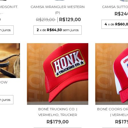
IDSON FT.
CAMISA WRANGLER WESTERN
CAMISA SUTTO
..
(P)
R$24
0
R$129,00
R$219,00
4
x de
R$60,
m juros
2
x de
R$64,50
sem juros
RROW
0
 juros
BONÉ TRUCKING CO. |
BONÉ COORS OR
VERMELHO, TRUCKER
| VERMELH
R$179,00
R$17