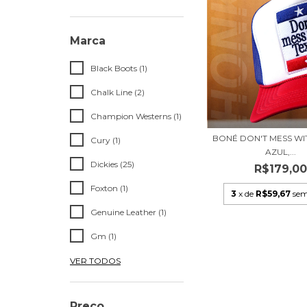
Marca
Black Boots (1)
Chalk Line (2)
Champion Westerns (1)
BONÉ DON'T MESS WIT
Cury (1)
AZUL,...
Dickies (25)
R$179,0
Foxton (1)
3
x de
R$59,67
sem
Genuine Leather (1)
Gm (1)
VER TODOS
Preço