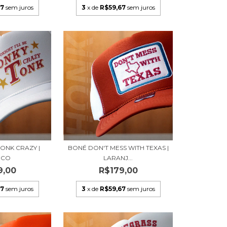
67
sem juros
3
x de
R$59,67
sem juros
ONK CRAZY |
BONÉ DON'T MESS WITH TEXAS |
NCO
LARANJ...
9,00
R$179,00
67
sem juros
3
x de
R$59,67
sem juros