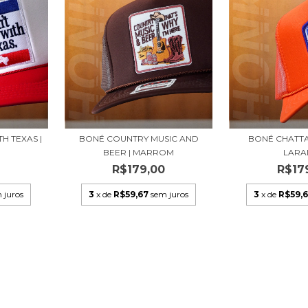
H TEXAS |
BONÉ COUNTRY MUSIC AND
BONÉ CHATT
BEER | MARROM
LARA
0
R$179,00
R$17
 juros
3
x de
R$59,67
sem juros
3
x de
R$59,